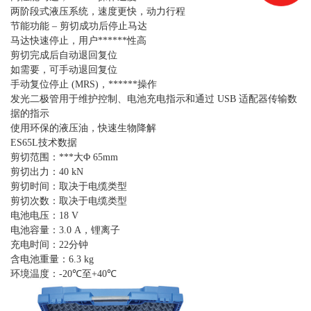
两阶段式液压系统，速度更快，动力行程
节能功能
–
剪切成功后停止马达
马达快速停止，用户******性高
剪切完成后自动退回复位
如需要，可手动退回复位
手动复位停止
(MRS)
，******操作
发光二极管用于维护控制、电池充电指示和通过
USB
适配器传输数
据的指示
使用环保的液压油，快速生物降解
ES65L
技术数据
剪切范围：***大
Φ 65mm
剪切出力：
40 kN
剪切时间：取决于电缆类型
剪切次数：取决于电缆类型
电池电压：
18 V
电池容量：
3.0 A
，锂离子
充电时间：
22
分钟
含电池重量：
6.3 kg
环境温度：
-20℃
至
+40℃