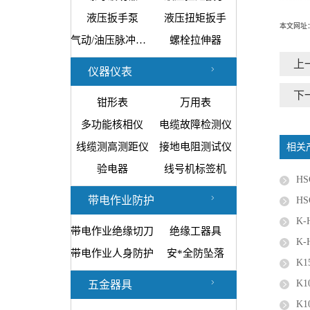
液压扳手泵
液压扭矩扳手
本文网址：htt
气动/油压脉冲工具
螺栓拉伸器
上
仪器仪表
下
钳形表
万用表
多功能核相仪
电缆故障检测仪
线缆测高测距仪
接地电阻测试仪
相关
验电器
线号机标签机
H
带电作业防护
H
K
带电作业绝缘切刀
绝缘工器具
K
带电作业人身防护
安*全防坠落
K
K1
五金器具
K