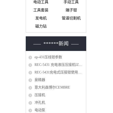
电动工具
手动工具
工具套装
端子钳
发电机
管道切割机
磁力钻
******新闻
ep-431压线钳参数
REC-5431 充电液压压接机IZ...
REC-5431充电式压接钳使用方法...
泉精器
意大利森博尔CEMBRE
压接机
冲孔机
电动泵