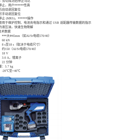
–
剪切成功后停止马达
止，用户******性高
后自动退回复位
可手动退回复位
停止
(MRS)
，******操作
管用于维护控制、电池充电指示和通过
USB
适配器传输数据的指示
的液压油，快速生物降解
技术数据
***大
Φ45mm
（如
Al/St
电缆
570/40
）
：
60 kN
：
8 s
至
18 s
（取决于电缆尺寸）
：约
150
（
Al/St
电缆
570/40
）
：
18 V
：
3.0 A
，锂离子
：
22
分钟
量：
5.7 kg
：
-20℃
至
+40℃