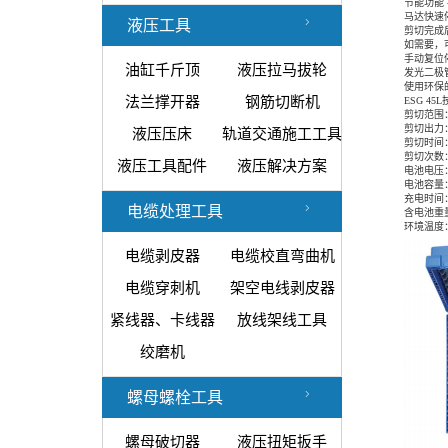
节能功能
马达快速停
液压工具
剪切完成
如需要，
手动复位
油缸千斤顶
液压拉马拔轮
发光二极
使用环保
法兰撑开器
钢筋切断机
ESG 45L
剪切范围：
剪切出力
液压压床
轨道交通施工工具
剪切时间
剪切次数
液压工具配件
液压解决方案
电池电压
电池容量
充电时间
电缆处理工具
含电池重
环境温度
电缆剥皮器
电缆校直弯曲机
电缆穿刺机
架空电线剥皮器
紧线器、卡线器
放线架线工具
绞磨机
螺母螺栓工具
螺母破切器
液压扭矩扳手