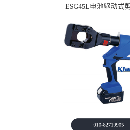
ESG45L电池驱动式
010-82719905