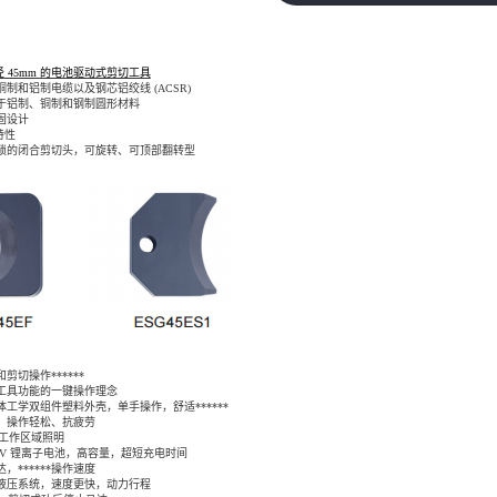
径
45mm
的电池驱动式剪切工具
铜制和铝制电缆以及钢芯铝绞线
(ACSR)
于铝制、铜制和钢制圆形材料
坚固设计
特性
锁的闭合剪切头，可旋转、可顶部翻转型
剪切操作******
工具功能的一键操作理念
体工学双组件塑料外壳，单手操作，舒适******
，操作轻松、抗疲劳
工作区域照明
8V
锂离子电池，高容量，超短充电时间
，******操作速度
液压系统，速度更快，动力行程