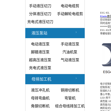
手动液压切刀
电动电缆剪
ESG 45L
分体液压切刀
手动棘轮电缆剪
Klauke
直
剪切铠装
充电式液压切刀
同时适用
******
ESG 45L
液压泵站
帯螺栓联
电动液压泵
手动液压泵
脚踏液压泵
汽油机泵
超高压液压泵
气动液压泵
充电式液压泵
母排加工机
电子控制和
控制所有
液压冲孔机
铜排切断机
软填料人
重心平衡
母排弯曲机
弯管机
LED
用于
高性能
1
高性能马达
角钢切断机
组合母线排加工机
两阶段式