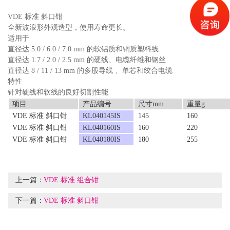
VDE
标准 斜口钳
全新波浪形外观造型，使用寿命更长。
适用于
直径达
5.0 / 6.0 / 7.0 mm
的软铝质和铜质塑料线
直径达
1.7 / 2.0 / 2.5 mm
的硬线、电缆纤维和钢丝
直径达
8 / 11 / 13 mm
的多股导线 、单芯和绞合电缆
特性
针对硬线和软线的良好切割性能
项目
产品编号
尺寸
mm
重量
g
VDE
标准 斜口钳
KL040145IS
145
160
VDE
标准 斜口钳
KL040160IS
160
220
VDE
标准 斜口钳
KL040180IS
180
255
上一篇：
VDE 标准 组合钳
下一篇：
VDE 标准 斜口钳