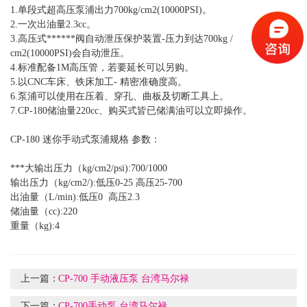
1.单段式超高压泵浦出力700kg/cm2(10000PSI)。
2.一次出油量2.3cc。
3.高压式******阀自动泄压保护装置-压力到达700kg /
cm2(10000PSI)会自动泄压。
4.标准配备1M高压管，若要延长可以另购。
5.以CNC车床、铁床加工- 精密准确度高。
6.泵浦可以使用在压着、穿孔、曲板及切断工具上。
7.CP-180储油量220cc、购买式皆已储满油可以立即操作。
CP-180 迷你手动式泵浦规格 参数：
***大输出压力（kg/cm2/psi):700/1000
输出压力（kg/cm2/):低压0-25 高压25-700
出油量（L/min):低压0 高压2.3
储油量（cc):220
重量（kg):4
上一篇：
CP-700 手动液压泵 台湾马尔禄
下一篇：
CP-700手动泵 台湾马尔禄